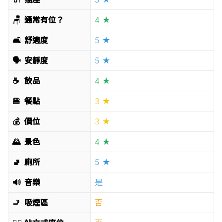
🪑
通常有位？
4 ★
🛋
舒適度
5 ★
🗣
安靜度
5 ★
☕️
飲品
4 ★
🍔
餐點
3 ★
💰
價位
3 ★
🌄
景色
4 ★
🚽
廁所
5 ★
🔊
音樂
是
🚬
吸煙區
否