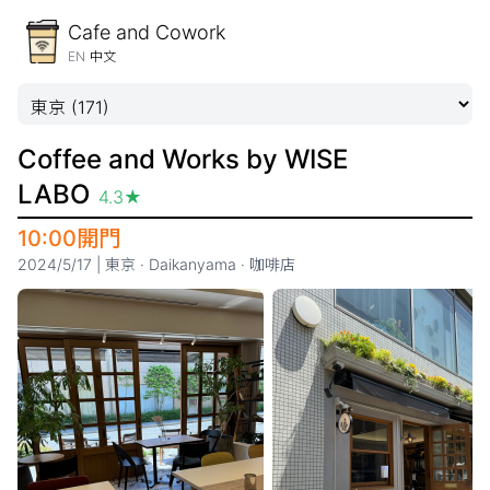
Cafe and Cowork
EN
中文
Coffee and Works by WISE
LABO
4.3
★
10:00開門
2024/5/17
|
東京
·
Daikanyama
·
咖啡店