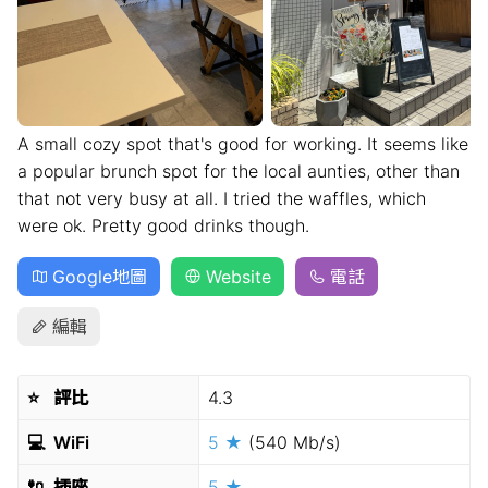
A small cozy spot that's good for working. It seems like
a popular brunch spot for the local aunties, other than
that not very busy at all. I tried the waffles, which
were ok. Pretty good drinks though.
Google地圖
Website
電話
編輯
⭐️
評比
4.3
💻
WiFi
5 ★
(540 Mb/s)
🔌
插座
5 ★