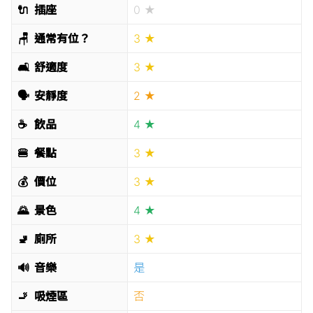
🔌
插座
0 ★
🪑
通常有位？
3 ★
🛋
舒適度
3 ★
🗣
安靜度
2 ★
☕️
飲品
4 ★
🍔
餐點
3 ★
💰
價位
3 ★
🌄
景色
4 ★
🚽
廁所
3 ★
🔊
音樂
是
🚬
吸煙區
否