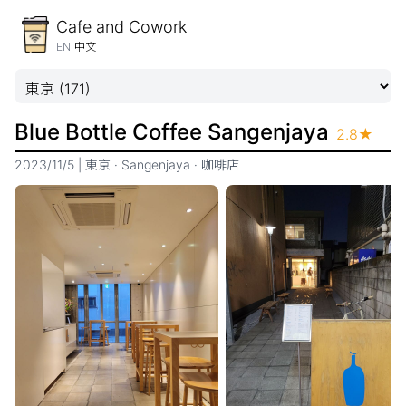
Cafe and Cowork
EN
中文
Blue Bottle Coffee Sangenjaya
2.8
★
2023/11/5
|
東京
·
Sangenjaya
·
咖啡店