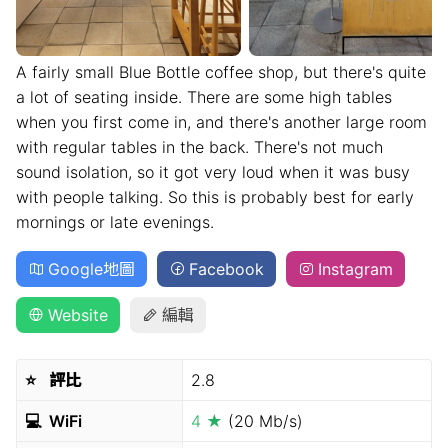
A fairly small Blue Bottle coffee shop, but there's quite
a lot of seating inside. There are some high tables
when you first come in, and there's another large room
with regular tables in the back. There's not much
sound isolation, so it got very loud when it was busy
with people talking. So this is probably best for early
mornings or late evenings.
Google地圖
Facebook
Instagram
Website
編輯
⭐️
評比
2.8
💻
WiFi
4 ★
(20 Mb/s)