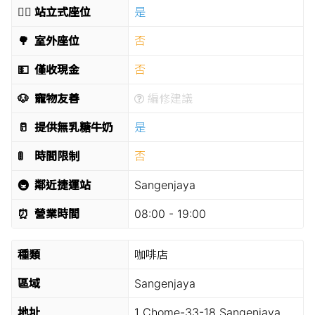
🧍‍♂️
站立式座位
是
🌳
室外座位
否
💵
僅收現金
否
🐶
寵物友善
編修建議
🥛
提供無乳糖牛奶
是
🚦
時間限制
否
🚇
鄰近捷運站
Sangenjaya
⏰
營業時間
08:00 - 19:00
種類
咖啡店
區域
Sangenjaya
地址
1 Chome-33-18 Sangenjaya,