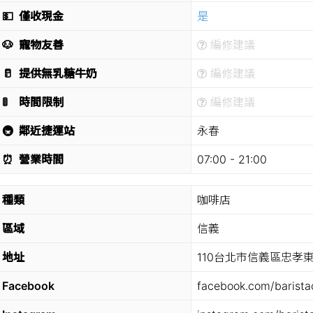
💵
僅收現金
是
🐶
寵物友善
編修建議
🥛
提供無乳糖牛奶
編修建議
🚦
時間限制
編修建議
🚇
鄰近捷運站
永春
⏰
營業時間
07:00 - 21:00
種類
咖啡店
區域
信義
地址
110台北市信義區忠孝東路
Facebook
facebook.com/barista