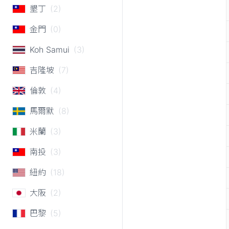
墾丁
(2)
金門
(0)
Koh Samui
(3)
吉隆坡
(7)
倫敦
(4)
馬爾默
(8)
米蘭
(3)
南投
(3)
紐約
(18)
大阪
(2)
巴黎
(5)