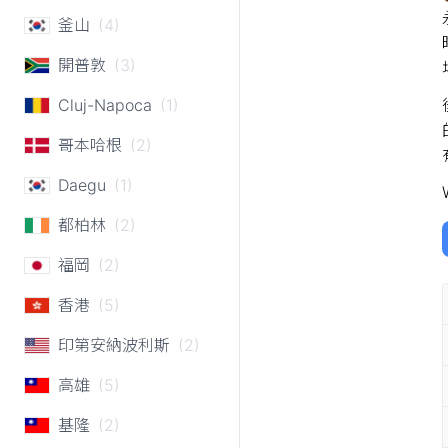
釜山
(4)
開普敦
(3)
Cluj-Napoca
(1)
哥本哈根
(2)
Daegu
(1)
都柏林
(2)
福岡
(2)
香港
(5)
印第安納波利斯
(2)
高雄
(5)
基隆
(2)