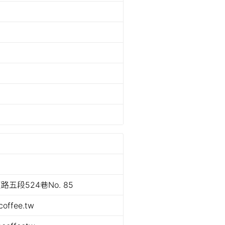
五段524巷No. 85
coffee.tw