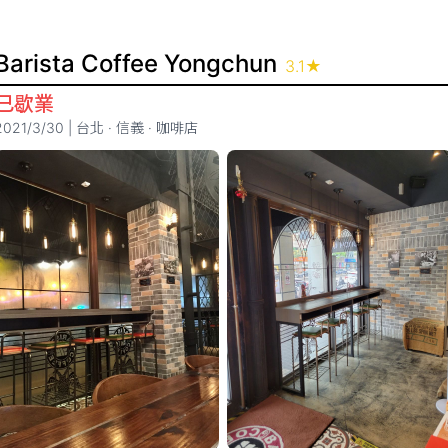
Barista Coffee Yongchun
3.1
★
已歇業
2021/3/30
|
台北
·
信義
·
咖啡店