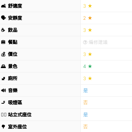
🛋
舒適度
3 ★
🗣
安靜度
2 ★
☕️
飲品
3 ★
🍔
餐點
編修建議
💰
價位
3 ★
🌄
景色
4 ★
🚽
廁所
3 ★
🔊
音樂
是
🚬
吸煙區
否
🧍‍♂️
站立式座位
是
🌳
室外座位
否