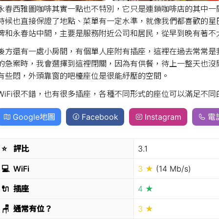
永春西雅圖咖啡其實一點也不特別，它只是連鎖咖啡店的其中一
時候也直接保證了地點、菜單有一定水準，就像我們都喜歡的星
埤和永春站中間，主要是服務附近公司和居民，從早到晚有著不
後方還有一處小房間，有個單人座附有插座，這裡在過去常常是
的急案時，我會選擇到這裡閉關，因為有供餐，待上一整天也沒
有些悶，外頭靠窗的吧檯座位是很能紓壓的空間。
WiFi很不錯，也有很多插座，各種不同形式的座位可以滿足不
Google地圖
Facebook
Instagram
電
⭐️
評比
3.1
💻
WiFi
3 ★
(14 Mb/s)
🔌
插座
4 ★
🪑
通常有位？
3 ★