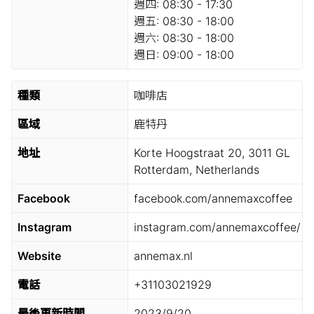
週四:
08:30 - 17:30
週五:
08:30 - 18:00
週六:
08:30 - 18:00
週日:
09:00 - 18:00
種類
咖啡店
區域
鹿特丹
地址
Korte Hoogstraat 20, 3011 GL
Rotterdam, Netherlands
Facebook
facebook.com/annemaxcoffee
Instagram
instagram.com/annemaxcoffee/
Website
annemax.nl
電話
+31103021929
最後更新時間
2023/9/20