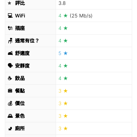
⭐️
評比
3.8
💻
WiFi
4 ★
(25 Mb/s)
🔌
插座
4 ★
🪑
通常有位？
4 ★
🛋
舒適度
5 ★
🗣
安靜度
4 ★
☕️
飲品
4 ★
🍔
餐點
3 ★
💰
價位
3 ★
🌄
景色
3 ★
🚽
廁所
3 ★