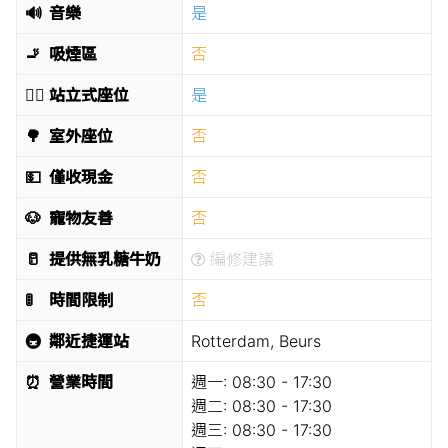
🔊
音樂
是
🚬
吸煙區
否
🧍‍♂️
站立式座位
是
🌳
室外座位
否
💵
僅收現金
否
🐶
寵物友善
否
🥛
提供無乳糖牛奶
編修建議
🚦
時間限制
否
🚇
鄰近捷運站
Rotterdam, Beurs
⏰
營業時間
週一:
08:30 - 17:30
週二:
08:30 - 17:30
週三:
08:30 - 17:30