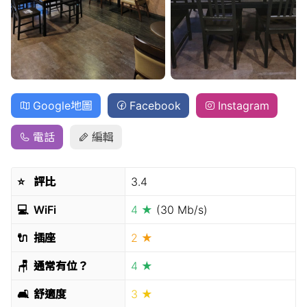
Google地圖
Facebook
Instagram
電話
編輯
⭐️
評比
3.4
💻
WiFi
4 ★
(30 Mb/s)
🔌
插座
2 ★
🪑
通常有位？
4 ★
🛋
舒適度
3 ★