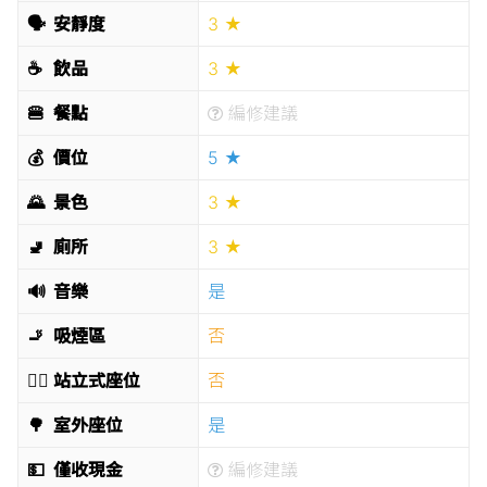
🗣
安靜度
3 ★
☕️
飲品
3 ★
🍔
餐點
編修建議
💰
價位
5 ★
🌄
景色
3 ★
🚽
廁所
3 ★
🔊
音樂
是
🚬
吸煙區
否
🧍‍♂️
站立式座位
否
🌳
室外座位
是
💵
僅收現金
編修建議