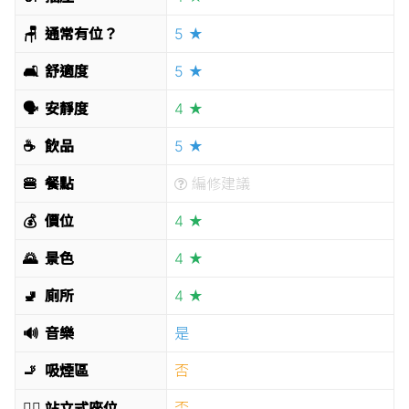
🪑
通常有位？
5 ★
🛋
舒適度
5 ★
🗣
安靜度
4 ★
☕️
飲品
5 ★
🍔
餐點
編修建議
💰
價位
4 ★
🌄
景色
4 ★
🚽
廁所
4 ★
🔊
音樂
是
🚬
吸煙區
否
🧍‍♂️
站立式座位
否