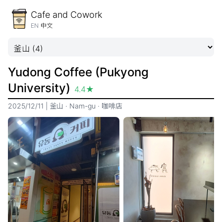
Cafe and Cowork
EN
中文
Yudong Coffee (Pukyong
University)
4.4
★
2025/12/11
|
釜山
·
Nam-gu
·
咖啡店