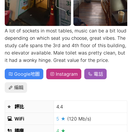
A lot of sockets in most tables, music can be a bit loud
depending on which seat you choose, great vibes. The
study cafe spans the 3rd and 4th floor of this building,
no elevator available. Male toilet was pretty clean, but
it had a wonky hinge. Great value for the price.
Google地圖
Instagram
電話
編輯
⭐️
評比
4.4
💻
WiFi
5 ★
(120 Mb/s)
🔌
插座
4 ★