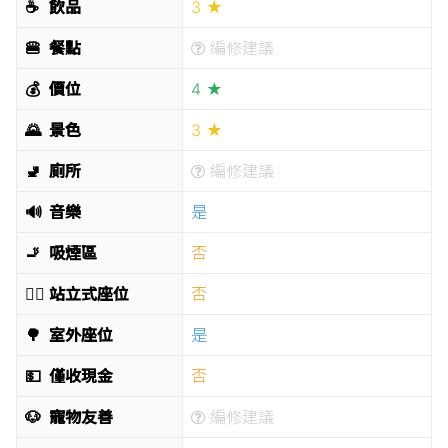
☕️
飲品
3 ★
🍔
餐點
編修建議
💰
價位
4 ★
🌄
景色
3 ★
🚽
廁所
編修建議
🔊
音樂
是
🚬
吸煙區
否
🧍‍♂️
站立式座位
否
🌳
室外座位
是
💵
僅收現金
否
🐶
寵物友善
編修建議