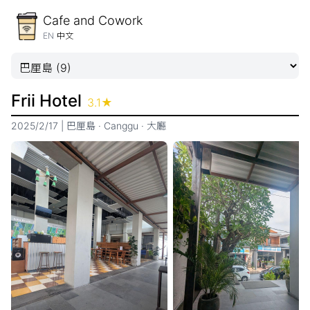
Cafe and Cowork
EN
中文
Frii Hotel
3.1
★
2025/2/17
|
巴厘島
·
Canggu
·
大廳